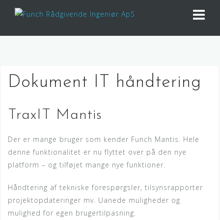
S
k
i
p
t
o
Dokument IT håndtering
c
o
n
TraxIT Mantis
t
e
Der er mange bruger som kender Funch Mantis. Hele
n
denne funktionalitet er nu flyttet over på den nye
t
platform – og tilføjet mange nye funktioner.
Håndtering af tekniske forespørgsler, tilsynsrapporter
projektopdateringer mv. Uanede muligheder og
mulighed for egen brugertilpasning.