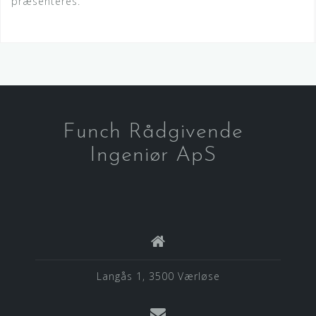
præsenteres.
Funch Rådgivende
Ingeniør ApS
Langås 1, 3500 Værløse